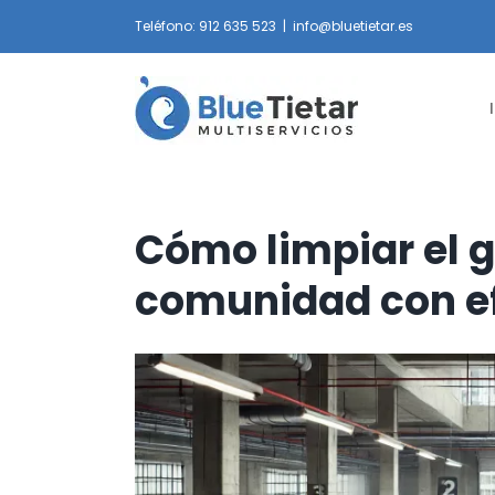
Saltar
Teléfono: 912 635 523
|
info@bluetietar.es
al
contenido
Cómo limpiar el g
comunidad con e