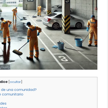
ndice
[
ocultar
]
je de una comunidad?
e comunitario
ndes