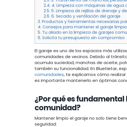
2.3.
3. Tratamiento de manchas persiste
2.4.
4. Limpieza con máquinas de agua a
2.5.
5. Limpieza de rejillas de drenaje y 
2.6.
6. Secado y ventilación del garaje
3.
Productos y herramientas necesarias par
4.
Consejos para mantener el garaje limpi
5.
Tu aliado en la limpieza de garajes comu
6.
Solicita tu presupuesto sin compromiso
El garaje es uno de los espacios más utili
comunidades de vecinos. Debido al tránsito
acumula suciedad, manchas de aceite, polv
también su funcionalidad. En Bluetietar, es
comunidades
, te explicamos cómo realizar
es importante mantenerlo en óptimas cond
¿Por qué es fundamental l
comunidad?
Mantener limpio el garaje no solo tiene ben
seguridad: