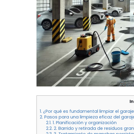
I
1.
¿Por qué es fundamental limpiar el gara
2.
Pasos para una limpieza eficaz del garaj
2.1.
1. Planificación y organización
2.2.
2. Barrido y retirada de residuos gra