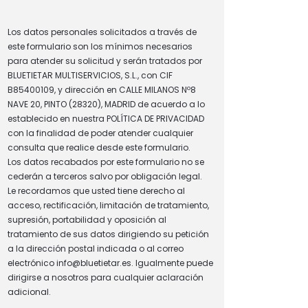
Los datos personales solicitados a través de
este formulario son los mínimos necesarios
para atender su solicitud y serán tratados por
BLUETIETAR MULTISERVICIOS, S.L., con CIF
B85400109, y dirección en CALLE MILANOS Nº8
NAVE 20, PINTO (28320), MADRID de acuerdo a lo
establecido en nuestra POLÍTICA DE PRIVACIDAD
con la finalidad de poder atender cualquier
consulta que realice desde este formulario.
Los datos recabados por este formulario no se
cederán a terceros salvo por obligación legal.
Le recordamos que usted tiene derecho al
acceso, rectificación, limitación de tratamiento,
supresión, portabilidad y oposición al
tratamiento de sus datos dirigiendo su petición
a la dirección postal indicada o al correo
electrónico info@bluetietar.es. Igualmente puede
dirigirse a nosotros para cualquier aclaración
adicional.