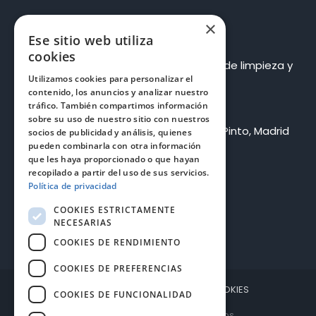
×
Ese sitio web utiliza
Información de contacto
cookies
Bluetietar Multiservicios S.L. – Empresa de limpieza y
Utilizamos cookies para personalizar el
mantenimiento
contenido, los anuncios y analizar nuestro
Pide presupuesto
tráfico. También compartimos información
sobre su uso de nuestro sitio con nuestros
Dirección: C. Milanos, 8, Nave 20, 28320 Pinto, Madrid
socios de publicidad y análisis, quienes
pueden combinarla con otra información
Teléfono:
912 635 523
que les haya proporcionado o que hayan
recopilado a partir del uso de sus servicios.
Email:
info@bluetietar.es
Política de privacidad
COOKIES ESTRICTAMENTE
NECESARIAS
COOKIES DE RENDIMIENTO
COOKIES DE PREFERENCIAS
REVOCAR CONSENTIMIENTO DE COOKIES
COOKIES DE FUNCIONALIDAD
Copyright Bluetietar Multiservicios.