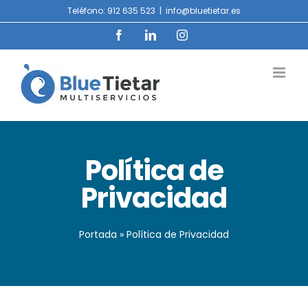
Saltar
Teléfono: 912 635 523
|
info@bluetietar.es
al
contenido
Facebook
LinkedIn
Instagram
Política de
Privacidad
Portada
»
Política de Privacidad