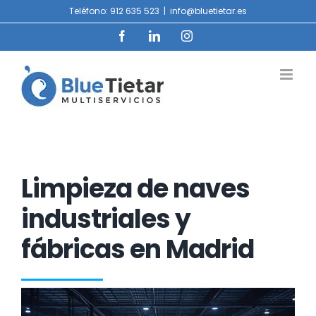
Saltar
Teléfono: 912 635 523
|
info@bluetietar.es
al
contenido
Facebook
LinkedIn
Instagram
Limpieza de naves
industriales y
fábricas en Madrid