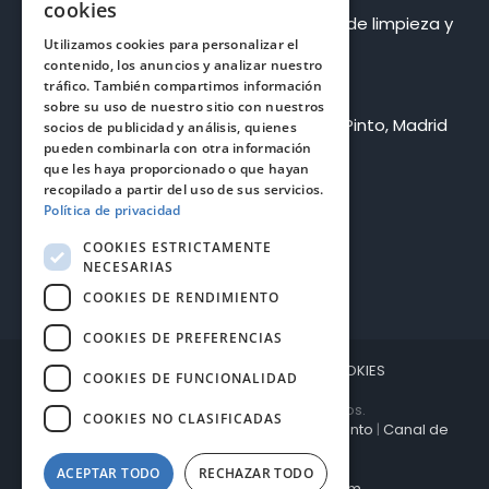
cookies
Bluetietar Multiservicios S.L. – Empresa de limpieza y
mantenimiento
Utilizamos cookies para personalizar el
contenido, los anuncios y analizar nuestro
Pide presupuesto
tráfico. También compartimos información
sobre su uso de nuestro sitio con nuestros
Dirección: C. Milanos, 8, Nave 20, 28320 Pinto, Madrid
socios de publicidad y análisis, quienes
pueden combinarla con otra información
Teléfono:
912 635 523
que les haya proporcionado o que hayan
recopilado a partir del uso de sus servicios.
Email:
info@bluetietar.es
Política de privacidad
COOKIES ESTRICTAMENTE
NECESARIAS
COOKIES DE RENDIMIENTO
COOKIES DE PREFERENCIAS
REVOCAR CONSENTIMIENTO DE COOKIES
COOKIES DE FUNCIONALIDAD
Copyright Bluetietar Multiservicios.
COOKIES NO CLASIFICADAS
Política de Cookies
|
Derecho de Desistimiento
|
Canal de
denuncias
ACEPTAR TODO
RECHAZAR TODO
Diseño web by:
decimoarte.com