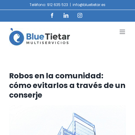
Saltar
Teléfono: 912 635 523
|
info@bluetietar.es
al
contenido
Facebook
LinkedIn
Instagram
Robos en la comunidad:
cómo evitarlos a través de un
conserje