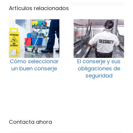
Artículos relacionados
serje y sus
La jornada del
¿Qué va
aciones de
conserje: cómo
tiene un
guridad
establecerla
Contacta ahora