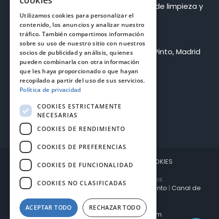
cookies
Bluetietar Multiservicios S.L. – Empresa de limpieza y
Utilizamos cookies para personalizar el
mantenimiento
contenido, los anuncios y analizar nuestro
Pide presupuesto
tráfico. También compartimos información
sobre su uso de nuestro sitio con nuestros
Dirección: C. Milanos, 8, Nave 20, 28320 Pinto, Madrid
socios de publicidad y análisis, quienes
pueden combinarla con otra información
Teléfono:
912 635 523
que les haya proporcionado o que hayan
recopilado a partir del uso de sus servicios.
Email:
info@bluetietar.es
Política de privacidad
COOKIES ESTRICTAMENTE
NECESARIAS
COOKIES DE RENDIMIENTO
COOKIES DE PREFERENCIAS
REVOCAR CONSENTIMIENTO DE COOKIES
COOKIES DE FUNCIONALIDAD
Copyright Bluetietar Multiservicios.
COOKIES NO CLASIFICADAS
Política de Cookies
|
Derecho de Desistimiento
|
Canal de
denuncias
ACEPTAR TODO
RECHAZAR TODO
Diseño web by:
decimoarte.com